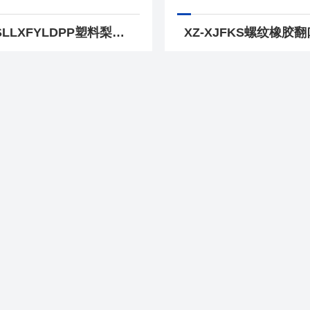
XZ-SLLXFYLDPP塑料梨形分液漏斗 四氟活塞耐酸碱漏斗