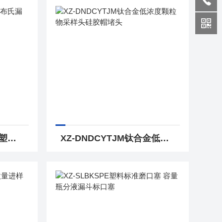
XZ-SLBSLDPP聚丙烯塑料布氏漏斗 滤纸塑料抽滤漏斗
XZ-DNDCYTJM钛合金低浓度颗粒物采样头硅胶帽堵头