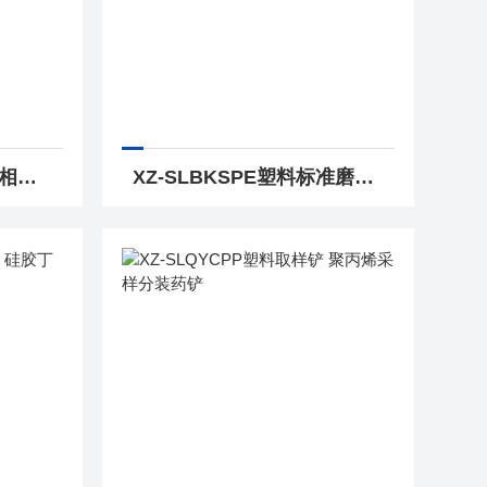
XZ-WLJYZ玻璃气相液相微量进样器 尖平头色谱进样针
XZ-SLBKSPE塑料标准磨口塞 容量瓶分液漏斗标口塞