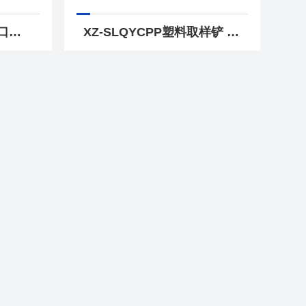
XZ-XJFKS螺纹橡胶翻口塞 硅胶丁基盐水瓶反口胶塞
XZ-SLQYCPP塑料取样铲 聚丙烯采样分装药铲