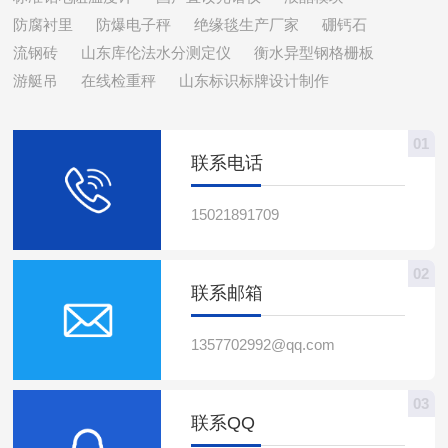
中稳定的C-F键，赋予其
机燃烧室周边密封件位
溯源、为检测数据背书的
突破，探讨其如何成为延
防腐衬里
防爆电子秤
绝缘毯生产厂家
硼钙石
较强的化学惰性，能抵御
置，耐受持续炙烤，防止
关键使命，是实验室筑牢
长可过检玻璃容量瓶寿命
流钢砖
绝大多数强腐蚀性...
山东库伦法水分测定仪
关键部位泄漏，确保动...
衡水异型钢格栅板
质量底线的重要基石。可
的革命性解决方案。一、
游艇吊
在线检重秤
山东标识标牌设计制作
过检玻璃容量瓶，核心特
传统困境与技术瓶颈普通
质在于能够通过国家法定
硼硅酸盐玻璃虽具备基础
计量检定机构的严格检
抗酸碱能力，但在长期接
01
定，符合国家计量检定规
触强氧化剂(如重铬酸
联系电话
程的技术要求。与普通容
钾)、有机溶剂
量瓶相比，它的差异并非
(DMF/DMSO)或高温高压
15021891709
仅体现在外观上，更藏...
灭菌环境时仍会出现微...
02
联系邮箱
1357702992@qq.com
03
联系QQ