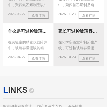
中，聚四氟乙烯制品以“塑
中，聚四氟乙烯制品宛如
料王”的美誉脱颖而出。这
一颗耀眼恒星，凭借一系
2026-05-27
2025-11-23
查看详情
查看详情
种由氟原子紧密包裹碳链
列特性，成为众多严苛工
形成的高分子材料，凭借
业场景与应用领域的材
耐高温、抗腐蚀、低摩擦
料。其展现出的五大核心
什么是可过检玻璃容量瓶？计量合规核心器皿
延长可过检玻璃容量瓶使用寿命的关键
等特性，突破传统材料的
优势，不仅重塑了行业生
性能边界，在众多关键领
产标准，更为科技创新开
在实验室的精密仪器阵列
在化学实验室和制药生产
域成为不可替代的核心支
辟新径。一、超凡耐温性
中，玻璃容量瓶以其精准
线，可过检玻璃容量瓶作
撑，其实际应用的广度与
能，拓宽应用边界聚四氟
的定容能力，成为溶液配
为计量的核心器具，其耐
深度，正持续重塑着工业
乙烯制品拥有令人惊叹的
2026-04-27
2025-10-23
查看详情
查看详情
制环节的核心工具。而可
化学腐蚀性能直接关系到
生产与日常生活的格局。
宽域耐温本领，能
过检玻璃容量瓶，凭借其
实验数据的准确性与生产
化工领域：抗腐屏障，守
在-200℃至+260℃的温度
过硬的计量性能和合规资
安全。随着分析检测技术
护生产安全化工行业是聚
区间内保持稳定物理与化
质，更是实验室保障数据
的升级，“可过检”级玻璃
四氟乙烯制品应用的核心
学性质。这一特质使其化
准确性、满足计量法规要
器皿因需承受更严苛的清
战场。化工生产中，强
身“全能战士”，于较寒的
L
INKS
求的器皿，堪称计量合规
洗流程及特殊试剂侵蚀，
酸、强碱及各类有机溶剂
液氢储存罐内壁涂层，抵
的核心支撑。它不仅承载
对表面防护提出更高要
的腐蚀，是设备面临的致
御超低温脆化，保障能源
着精准配制溶液的基础功
求。本文将从材料科学角
命挑战。聚四氟乙烯分子
存储安全；在高温的发动
能，更肩负着为实验结果
度解析耐腐蚀涂层的技术
标准铂电阻温度计
国产直读光谱仪
液晶模块