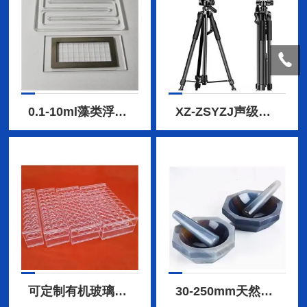
色谱实验耗材
实验室常规设备
软管耗材
中国台湾上银导轨、滑块
组培仪器、耗材
教学标本、切片类
0.1-10ml藻类浮游生物定量计数框
XZ-ZSYZJ声级计|噪声仪支架
可定制有机玻璃试管架
30-250mm天然玛瑙研钵 A 级乳钵