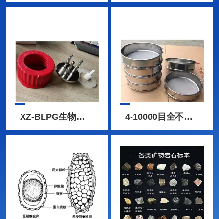
XZ-BLPG生物发酵罐GL45补料瓶盖 316L不锈钢
4-10000目全不锈钢304药典试验标准筛