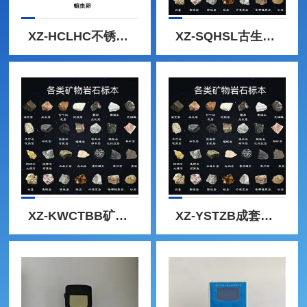
XZ-HCLHC不锈钢开口直壁容器10L带刻度
XZ-SQHSL古生物化石标本 套装自然类
XZ-KWCTBB矿物标本 成套手标本 矿石结构类
XZ-YSTZB成套岩石结构标本 三大类岩石