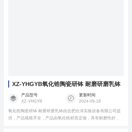
XZ-YHGYB氧化锆陶瓷研钵 耐磨研磨乳钵
产品型号
更新时间
XZ-YHGYB
2024-09-18
氧化锆陶瓷研钵 耐磨研磨乳钵由合肥欣泽实验设备有限公司提
供，产品规格齐全，产品由氧化锆材质定做，具有耐磨性好、
强度高、磨耗小等优点，用于稀土材料的研磨测试，能够很大
程度地保证被研磨的原料不会掺入其他杂质。