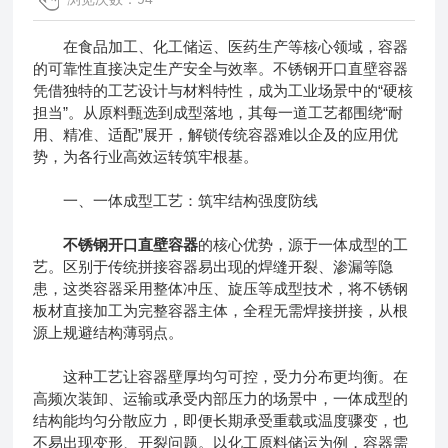
在食品加工、化工储运、医药生产等核心领域，容器
的可靠性直接决定生产安全与效率。不锈钢开口直壁容器
凭借独特的工艺设计与材料特性，成为工业场景中的“硬核
担当”。从原料甄选到成型落地，其每一道工艺都围绕“耐
用、精准、适配”展开，解锁传统容器难以企及的应用优
势，为各行业高效运转筑牢根基。
一、一体成型工艺：筑牢结构强度防线
不锈钢开口直壁容器
的核心优势，源于一体成型的工
艺。区别于传统拼接容器易出现的焊缝开裂、渗漏等隐
患，这类容器采用整体冲压、旋压等成型技术，将不锈钢
板材直接加工为完整容器主体，全程无需焊接拼接，从根
源上规避结构薄弱点。
这种工艺让容器壁厚均匀可控，受力分布更均衡。在
高频次装卸、运输或承受内部压力的场景中，一体成型的
结构能均匀分散应力，即便长期承受重载或温度骤变，也
不易出现变形、开裂问题。以化工原料储运为例，容器需