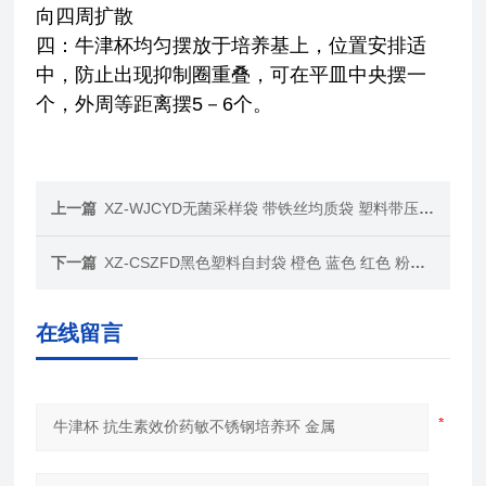
向四周扩散
四：牛津杯均匀摆放于培养基上，位置安排适
中，防止出现抑制圈重叠，可在平皿中央摆一
个，外周等距离摆5－6个。
上一篇
XZ-WJCYD无菌采样袋 带铁丝均质袋 塑料带压条水样袋
下一篇
XZ-CSZFD黑色塑料自封袋 橙色 蓝色 红色 粉色密实袋
在线留言