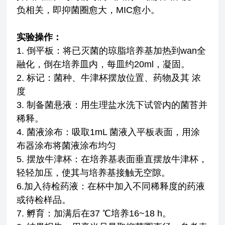
负相关，即抑菌圈愈大，MIC愈小。
实验操作：
1. 倒平板：将已灭菌的琼脂培养基加热到wan全
融化，倒在培养皿内，每皿约20ml，凝固。
2. 标记：菌种、牛津杯摆放位置、药物及其 浓
度
3. 制备菌悬液：用生理盐水洗下试管内的菌苔并
稀释。
4. 菌液涂布：吸取1mL 菌液入平板表面，用涂
布器涂布将菌液涂布均匀
5. 摆放牛津杯：在培养基表面垂直摆放牛津杯，
轻轻加压，使其与培养基接触无空隙。
6.加入待检药液：在杯中加入不同稀释度的药液
或待检样品。
7. 孵育：加满后在37 ℃培养16~18 h。