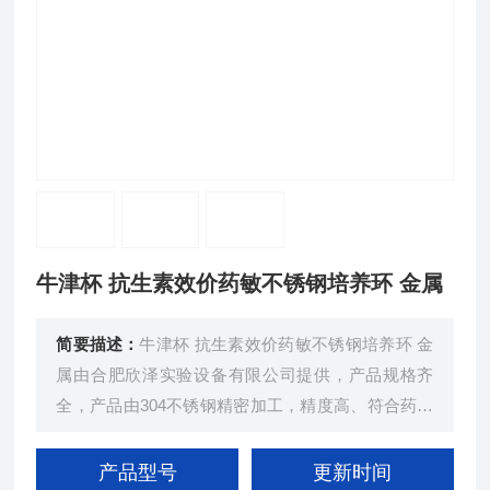
牛津杯 抗生素效价药敏不锈钢培养环 金属
简要描述：
牛津杯 抗生素效价药敏不锈钢培养环 金
属由合肥欣泽实验设备有限公司提供，产品规格齐
全，产品由304不锈钢精密加工，精度高、符合药典
要求、光滑平整，用于抗生素效价测定，微生物培养
实验，测定不用药物对细菌的敏感度
产品型号
更新时间