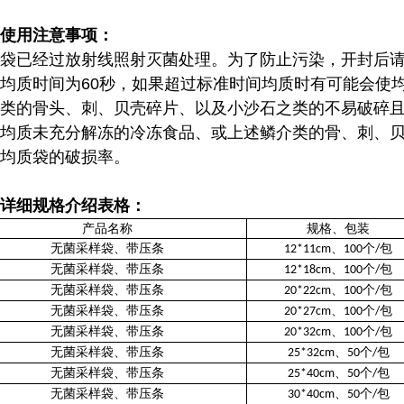
使用注意事项：
袋已经过放射线照射灭菌处理。为了防止污染，开封后
均质时间为60秒，如果超过标准时间均质时有可能会使
类的骨头、刺、贝壳碎片、以及小沙石之类的不易破碎
均质未充分解冻的冷冻食品、或上述鳞介类的骨、刺、
均质袋的破损率。
详细规格介绍表格：
产品名称
规格、包装
无菌采样袋、带压条
、
个
包
12*11cm
100
/
无菌采样袋、带压条
、
个
包
12*18cm
100
/
无菌采样袋、带压条
、
个
包
20*22cm
100
/
无菌采样袋、带压条
、
个
包
20*27cm
100
/
无菌采样袋、带压条
、
个
包
20*32cm
100
/
无菌采样袋、带压条
、
个
包
25*32cm
50
/
无菌采样袋、带压条
、
个
包
25*40cm
50
/
无菌采样袋、带压条
、
个
包
30*40cm
50
/