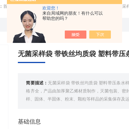
：
首页
/
产品中心
/
实验室耗材
/
塑料制品
/ XZ-WJCYD无菌
欢迎您！
来自局域网的朋友！有什么可以
帮助您的吗？
无菌采样袋 带铁丝均质袋 塑料带压
简要描述：
无菌采样袋 带铁丝均质袋 塑料带压条水
格齐全，产品由加厚聚乙烯材质制作，灭菌包装、密
样、固体、半固体、粉末、颗粒等样品的采集保存及
基础信息