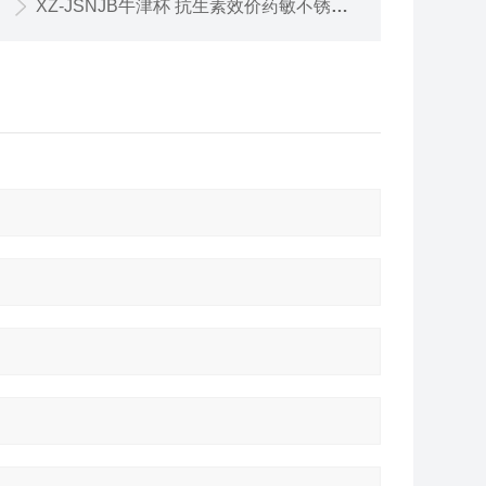
XZ-JSNJB牛津杯 抗生素效价药敏不锈钢培养环 金属