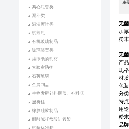
主
离心瓶管类
漏斗类
无菌
温湿度计类
加厚
试剂瓶
粉末
有机玻璃制品
玻璃装置类
无菌
滤纸纸质耗材
产品
实验室防护
规格
石英玻璃
材质
金属制品
包装
生物发酵补料瓶盖、补料瓶
分类
特点
层析柱
用途
橡胶硅胶制品
粉末
耐酸碱托盘酸缸管架
品牌
试验标准筛