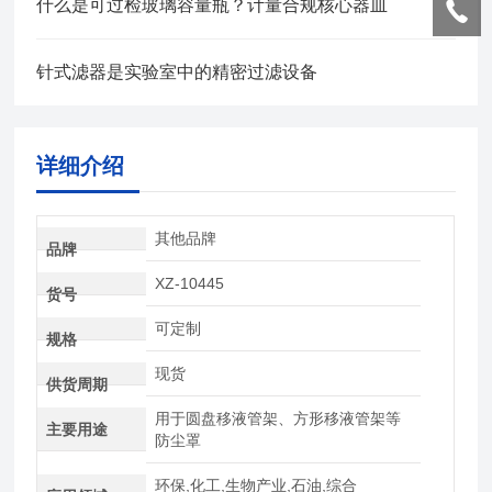
什么是可过检玻璃容量瓶？计量合规核心器皿
针式滤器是实验室中的精密过滤设备
详细介绍
其他品牌
品牌
XZ-10445
货号
可定制
规格
现货
供货周期
用于圆盘移液管架、方形移液管架等
主要用途
防尘罩
环保,化工,生物产业,石油,综合