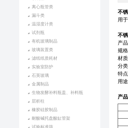
离心瓶管类
不锈
漏斗类
用于
温湿度计类
试剂瓶
不锈
有机玻璃制品
产品
玻璃装置类
规
材质
滤纸纸质耗材
分类
实验室防护
特点
石英玻璃
用途
金属制品
生物发酵补料瓶盖、补料瓶
产品
层析柱
橡胶硅胶制品
耐酸碱托盘酸缸管架
试验标准筛