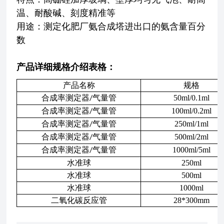
温、耐酸碱、刻度精准等
用途：测定化肥厂氨合成塔进出口的氨含量百分
数
产品详细规格介绍表格：
产品名称
规格
合成率测定器
气量管
50ml/0.1ml
/
合成率测定器
气量管
100ml/0.2ml
/
合成率测定器
气量管
250ml/1ml
/
合成率测定器
气量管
500ml/2ml
/
合成率测定器
气量管
1000ml/5ml
/
水准球
250ml
水准球
500ml
水准球
1000ml
二氧化碳反应管
28*300mm