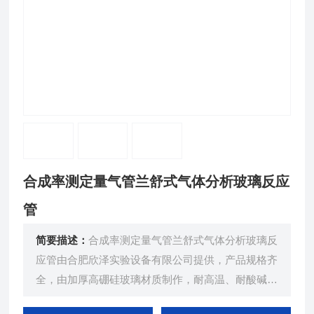
合成率测定量气管兰舒式气体分析玻璃反应
管
简要描述：
合成率测定量气管兰舒式气体分析玻璃反
应管由合肥欣泽实验设备有限公司提供，产品规格齐
全，由加厚高硼硅玻璃材质制作，耐高温、耐酸碱、
壁厚均匀，测定化肥厂氨合成塔进出口的氨含量百分