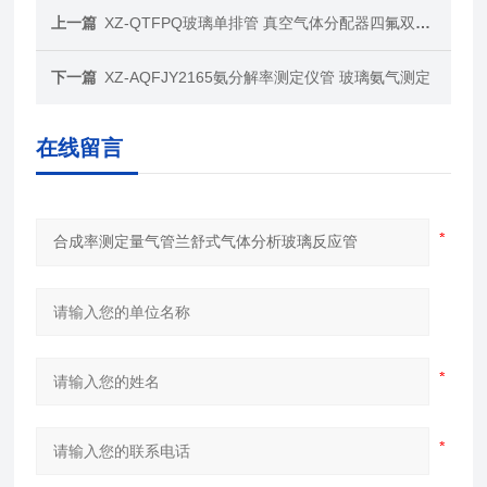
上一篇
XZ-QTFPQ玻璃单排管 真空气体分配器四氟双排管
下一篇
XZ-AQFJY2165氨分解率测定仪管 玻璃氨气测定
在线留言