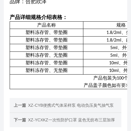
品牌：合肥欣泽
产品详细规格介绍表格：
产品名称
规格
塑料冻存管、带垫圈
、外
1.8/2ml
塑料冻存管、带垫圈
、内
1.8/2ml
塑料冻存管、带垫圈
、外
5ml
塑料冻存管、无垫圈
、外
5ml
塑料冻存管、带垫圈
、外
10ml
塑料冻存管、无垫圈
、外
10ml
产品包装为
个
100
/
产品盖子颜色如
有要求
上一篇
XZ-CYB便携式气体采样泵 电动负压臭气抽气泵
下一篇
XZ-YCXKZ一次性防护口罩 蓝色无纺布三层加厚