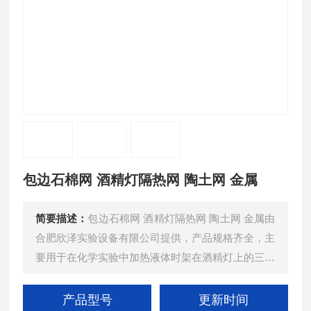
包边石棉网 酒精灯隔热网 陶土网 金属
简要描述：
包边石棉网 酒精灯隔热网 陶土网 金属由
合肥欣泽实验设备有限公司提供，产品规格齐全，主
要用于在化学实验中加热液体时架在酒精灯上的三脚
架上，使物体受热均匀，防止容器因长时间受热集中
在一个地方而爆裂。
产品型号
更新时间