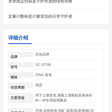
水质固定剂箱是守护水质的绿色先锋
定量计数框是计量背后的日常守护者
详细介绍
其他品牌
品牌
XZ-10746
货号
25ML 套装
规格
现货
供货周期
用于土壤普查,测量土壤颗粒悬液体积
主要用途
的一种专用玻璃量器
环保,农林牧渔,地矿,道路/轨道/船舶,综