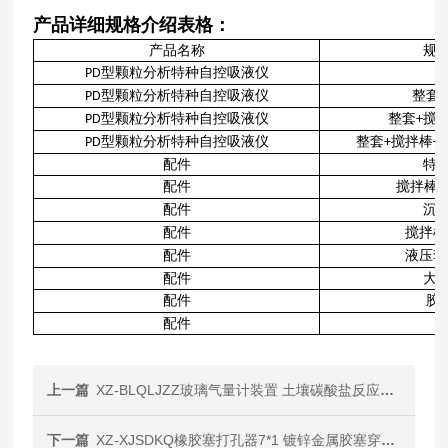
产品详细规格介绍表格：
产品名称
规
型颗粒分析特种自控吸液仪
PD
型颗粒分析特种自控吸液仪
整套
PD
+
型颗粒分析特种自控吸液仪
整套
搅
PD
+
型颗粒分析特种自控吸液仪
整套
搅拌棒
PD
+
+
配件
特
配件
搅拌棒
0
配件
沉
配件
搅拌棒
配件
液压套
配件
大
配件
胶
配件
上一篇
XZ-BLQLJZZ玻璃气量计装置 土壤碳酸盐反应GB9835-88
下一篇
XZ-XJSDKQ橡胶塞打孔器7*1 镀锌金属胶塞穿孔器4*1