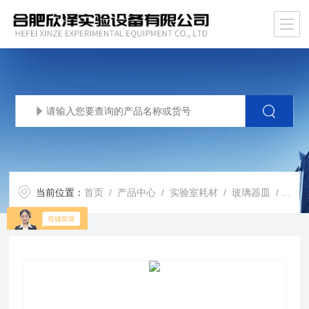
当前位置：
首页
/
产品中心
/
实验室耗材
/
玻璃器皿
/ XZ-BLDKSP玻璃单口圆底 平底烧瓶 标口蒸馏瓶