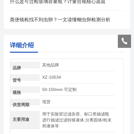
什么是可过检玻璃容量瓶？计量合规核心器皿
粪便镜检找不到虫卵？一文读懂蛔虫卵检测分析
详细介绍
其他品牌
品牌
XZ-10534
货号
50-150mm 可定制
规格
现货
供货周期
用于实验室过滤杂质、标口类抽滤瓶
主要用途
进行抽滤过滤转移液体,分离固体/粉末
和液体等