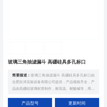
玻璃三角抽滤漏斗 高硼硅具多孔标口
简要描述：
玻璃三角抽滤漏斗 高硼硅具多孔标口由
合肥欣泽实验设备有限公司提供，产品规格齐全，产
品由高硼硅玻璃材质制作，耐高温、耐酸碱等，用于
实验室过滤杂质、标口类抽滤瓶进行抽滤过滤转移液
体,分离固体/粉末和液体等
产品型号
更新时间