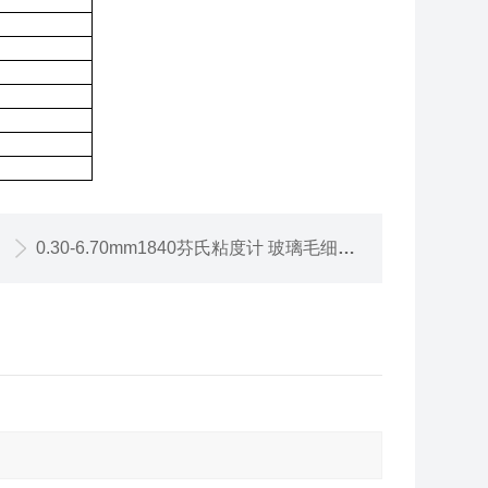
0.30-6.70mm1840芬氏粘度计 玻璃毛细管 坎农芬斯克