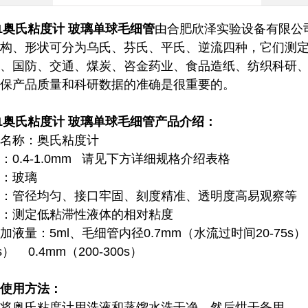
31奥氏粘度计 玻璃单球毛细管
由合肥欣泽实验设备有限公
构、形状可分为乌氏、芬氏、平氏、逆流四种，它们测
、国防、交通、煤炭、咨金药业、食品造纸、纺织科研
保产品质量和科研数据的准确是很重要的。
31奥氏粘度计 玻璃单球毛细管
产品介绍：
名称：奥氏粘度计
：0.4-1.0mm 请见下方详细规格介绍表格
：玻璃
：管径均匀、接口牢固、刻度精准、透明度高易观察等
：测定低粘滞性液体的相对粘度
加液量：5ml、毛细管内径0.7mm（水流过时间20-75s） 0
s） 0.4mm（200-300s）
使用方法：
将奥氏粘度计用洗液和蒸馏水洗干净，然后烘干备用。