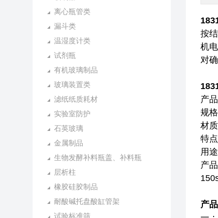
离心瓶管类
18
漏斗类
按结
温湿度计类
机电
试剂瓶
对确
有机玻璃制品
玻璃装置类
18
产品
滤纸纸质耗材
规格
实验室防护
材质
石英玻璃
特点
金属制品
用途
生物发酵补料瓶盖、补料瓶
产品
层析柱
150
橡胶硅胶制品
耐酸碱托盘酸缸管架
产品
试验标准筛
一：