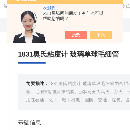
：
首页
/
产品中心
/
实验室耗材
/
玻璃器皿
/ 0.4-1.0mm18
欢迎您！
来自局域网的朋友！有什么可以
帮助您的吗？
1831奥氏粘度计 玻璃单球毛细管
简要描述：
1831奥氏粘度计 玻璃单球毛细管由合
全，毛细管粘度计按结构、形状可分为乌氏、芬氏、
用在石油、化工、轻工机电、国防、交通、煤炭、咨
位。正确使用毛细管粘度计，对确保产品质量和科研
基础信息