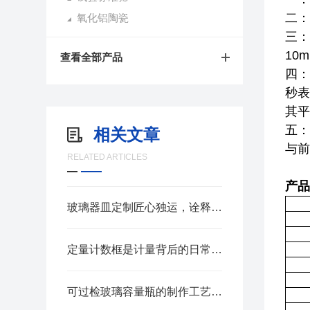
二：
氧化铝陶瓷
三：
10m
查看全部产品
四：
秒表
其平
五：
相关文章
与前
RELATED ARTICLES
产品
玻璃器皿定制匠心独运，诠释生活美学
定量计数框是计量背后的日常守护者
可过检玻璃容量瓶的制作工艺与校准方法