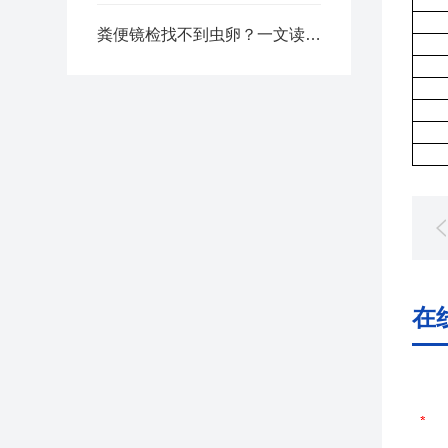
粪便镜检找不到虫卵？一文读懂蛔虫卵检测分析
在