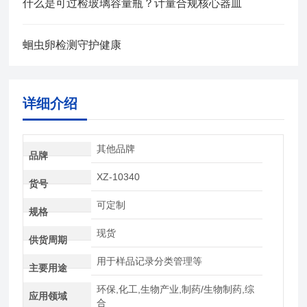
什么是可过检玻璃容量瓶？计量合规核心器皿
蛔虫卵检测守护健康
详细介绍
其他品牌
品牌
XZ-10340
货号
可定制
规格
现货
供货周期
用于样品记录分类管理等
主要用途
环保,化工,生物产业,制药/生物制药,综
应用领域
合