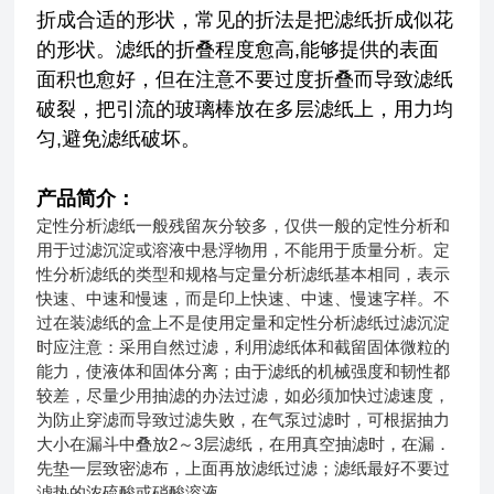
折成合适的形状，常见的折法是把滤纸折成似花
的形状。滤纸的折叠程度愈高,能够提供的表面
面积也愈好，但在注意不要过度折叠而导致滤纸
破裂，把引流的玻璃棒放在多层滤纸上，用力均
匀,避免滤纸破坏。
产品简介：
定性分析滤纸一般残留灰分较多，仅供一般的定性分析和
用于过滤沉淀或溶液中悬浮物用，不能用于质量分析。定
性分析滤纸的类型和规格与定量分析滤纸基本相同，表示
快速、中速和慢速，而是印上快速、中速、慢速字样。不
过在装滤纸的盒上不是使用定量和定性分析滤纸过滤沉淀
时应注意：采用自然过滤，利用滤纸体和截留固体微粒的
能力，使液体和固体分离；由于滤纸的机械强度和韧性都
较差，尽量少用抽滤的办法过滤，如必须加快过滤速度，
为防止穿滤而导致过滤失败，在气泵过滤时，可根据抽力
大小在漏斗中叠放2～3层滤纸，在用真空抽滤时，在漏．
先垫一层致密滤布，上面再放滤纸过滤；滤纸最好不要过
滤热的浓硫酸或硝酸溶液。