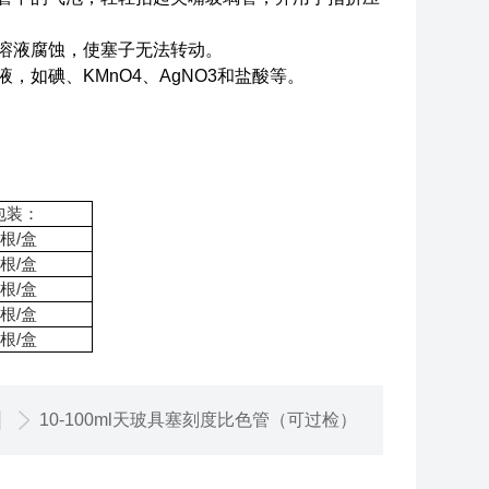
溶液腐蚀，使塞子无法转动。
如碘、KMnO4、AgNO3和盐酸等。
包装：
5根/盒
5根/盒
5根/盒
5根/盒
5根/盒
10-100ml天玻具塞刻度比色管（可过检）