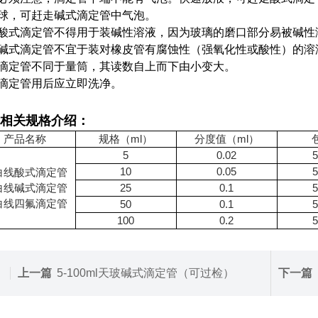
球，可赶走碱式滴定管中气泡。
酸式滴定管不得用于装碱性溶液，因为玻璃的磨口部分易被碱性
碱式滴定管不宜于装对橡皮管有腐蚀性（强氧化性或酸性）的溶液，
滴定管不同于量筒，其读数自上而下由小变大。
滴定管用后应立即洗净。
相关规格介绍：
产品名称
规格（ml）
分度值（ml）
5
0.02
10
0.05
白线酸式滴定管
白线碱式滴定管
25
0.1
白线四氟滴定管
50
0.1
100
0.2
上一篇
5-100ml天玻碱式滴定管（可过检）
下一篇