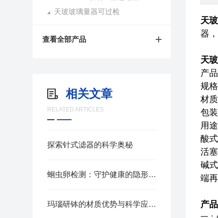
天玻玻璃量器可过检
天玻
器，
查看全部产品
天玻
产品
规格：
相关文章
材质
RELATED ARTICLES
包装
用途
酸式
探索针式滤器的科学奥秘
活塞
碱式
蛔虫卵检测：守护健康的隐形防线
端再
产品
玛瑙研钵的材质优势与科学应用解析
一：