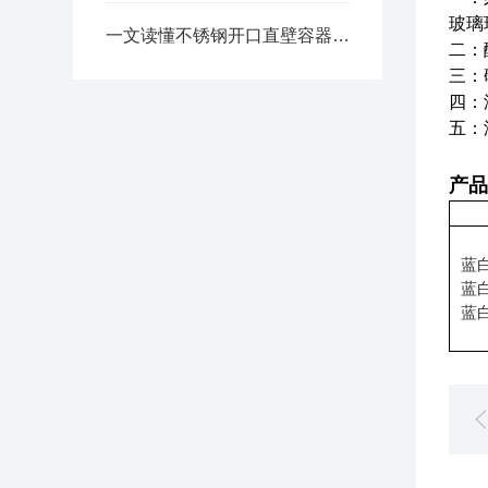
玻璃
一文读懂不锈钢开口直壁容器工艺优势拆解
二：
三：
四：
五：
产品
蓝
蓝
蓝