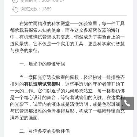
更新时间：2024-08-27
浏览次数：1889
在繁忙而精准的科学殿堂——实验室里，每一件工具
都承载着探索未知的使命，而在这众多精密仪器的海洋
中，有机玻璃试管架以其姿态，悄然成为了实验台上的一
道风景线。它不仅是一个实用的工具，更是科学家们智慧
与秩序的象征。
一、晨光中的静谧守候
当一缕阳光穿透实验室的窗棂，轻轻拂过一排排整齐
排列的
有机玻璃试管架
时，这些半透明的守护者便开始了
一天的工作。它们以近乎的几何形态站立，每一格都仿佛
是一个精心设计的舞台，等待着试管们的入驻。在这柔和
的光影下，试管内的液体或是清澈透明，或是色彩斑斓，
与试管架那淡雅的色泽相得益彰，构成了一幅幅静谧而充
满希望的画面。
二、灵活多变的实验伴侣