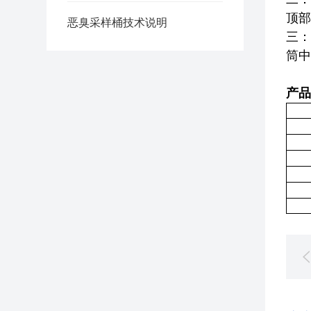
顶部
恶臭采样桶技术说明
三：
筒中
产品