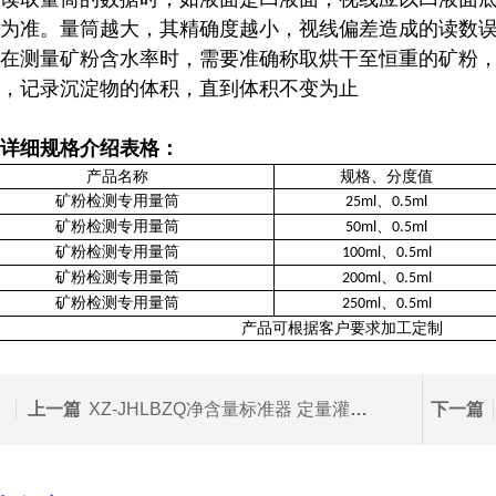
为准。量筒越大，其精确度越小，视线偏差造成的读数误
在测量矿粉含水率时，需要准确称取烘干至恒重的矿粉
，记录沉淀物的体积，直到体积不变为止‌
详细规格介绍表格：
产品名称
规格、分度值
矿粉检测专用量筒
、
25ml
0.5ml
矿粉检测专用量筒
、
50ml
0.5ml
矿粉检测专用量筒
、
100ml
0.5ml
矿粉检测专用量筒
、
200ml
0.5ml
矿粉检测专用量筒
、
250ml
0.5ml
产品可根据客户要求加工定制
上一篇
XZ-JHLBZQ净含量标准器 定量灌装酒厂专用玻璃量器
下一篇