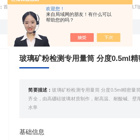
：
首页
/
产品中心
/
高精度玻璃量器
/
玻璃量器类
/ XZ-KFJC
欢迎您！
来自局域网的朋友！有什么可以
帮助您的吗？
玻璃矿粉检测专用量筒 分度0.5ml
简要描述：
玻璃矿粉检测专用量筒 分度0.5ml精密
齐全，由高硼硅玻璃材质制作，耐高温、耐酸碱、壁
水率
基础信息