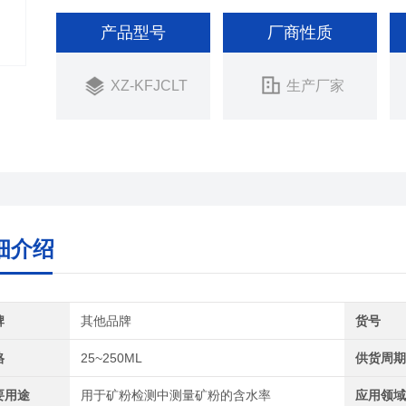
产品型号
厂商性质
XZ-KFJCLT
生产厂家
细介绍
牌
其他品牌
货号
格
25~250ML
供货周
要用途
用于矿粉检测中测量矿粉的含水率
应用领