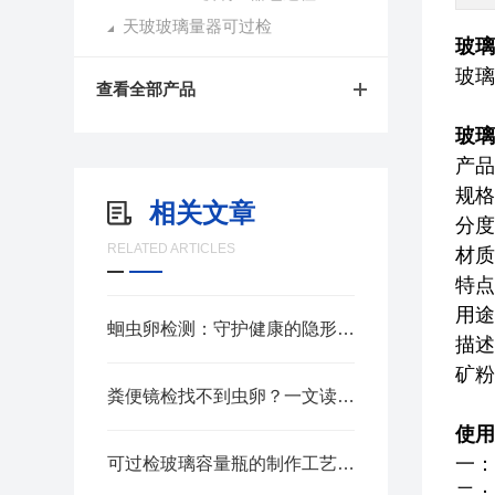
天玻玻璃量器可过检
玻璃
玻璃
查看全部产品
玻璃
产品
规格
相关文章
分度
RELATED ARTICLES
材质
特点
用途
蛔虫卵检测：守护健康的隐形防线
描述
矿粉
粪便镜检找不到虫卵？一文读懂蛔虫卵检测分析
使用
一：
可过检玻璃容量瓶的制作工艺与校准方法
二：