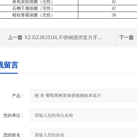
香蕉炭疽病菌（无性）
42
石榴干腐病菌（无性）
42
柑桔青霉病菌（无性）
38
上一篇
XZ-DZJBJ316L不锈钢搅拌桨月牙型 可定制金属
下一篇
线留言
产品：
您的单位：
您的姓名：