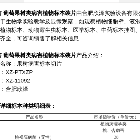
杏 葡萄果树类病害植物标本装片
由合肥欣泽实验设备有限
于生物学实验教学及显微观察，如观察植物细胞壁、液
植物标本、动物寄生虫标本、医学标本、中药标本挂图
齐全，可咨询销售了解相关信息
杏 葡萄果树类病害植物标本装片
产品介绍：
名称：果树
病害
标本切片
：XZ-PTXZP
XZ-11092
：合肥欣泽
详细标本种类明细表：
产品名称
市场指导价（单价
/元）
植物病理学类
桃、杏病害
桃褐腐病菌（无性）
38