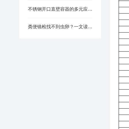
不锈钢开口直壁容器的多元应用与未来展望
粪便镜检找不到虫卵？一文读懂蛔虫卵检测分析