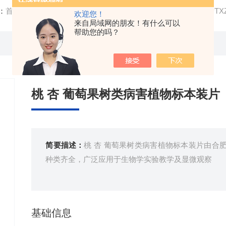
：
首页
/
产品中心
/
教学标本、切片类
/
植物生物学类
/ XZ-P
欢迎您！
来自局域网的朋友！有什么可以
帮助您的吗？
桃 杏 葡萄果树类病害植物标本装片
简要描述：
桃 杏 葡萄果树类病害植物标本装片由合
种类齐全，广泛应用于生物学实验教学及显微观察
基础信息