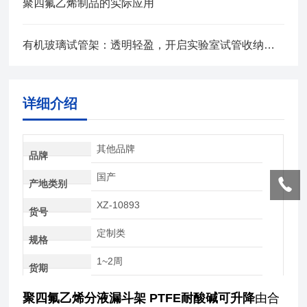
聚四氟乙烯制品的实际应用
有机玻璃试管架：透明轻盈，开启实验室试管收纳新体验
详细介绍
其他品牌
品牌
国产
产地类别
XZ-10893
货号
定制类
规格
1~2周
货期
聚四氟乙烯分液漏斗架 PTFE耐酸碱可升降
由合