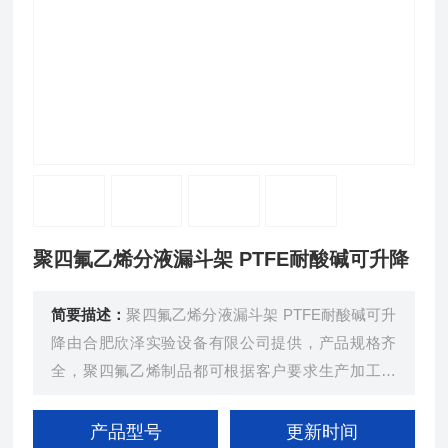
聚四氟乙烯分液漏斗架 PTFE耐酸碱可升降
简要描述：
聚四氟乙烯分液漏斗架 PTFE耐酸碱可升
降由合肥欣泽实验设备有限公司提供，产品规格齐
全，聚四氟乙烯制品都可根据客户要求生产加工定
制，相关产品各种支架都可定制。图片仅供参考，实
物根据规格等不同区别，具体以实物为准
产品型号
更新时间