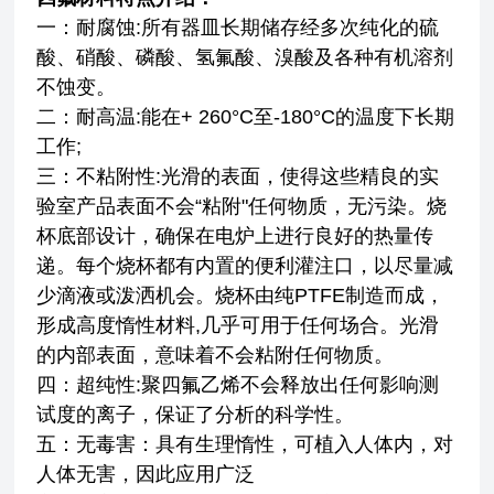
一：耐腐蚀:所有器皿长期储存经多次纯化的硫
酸、硝酸、磷酸、氢氟酸、溴酸及各种有机溶剂
不蚀变。
二：耐高温:能在+ 260°C至-180°C的温度下长期
工作;
三：不粘附性:光滑的表面，使得这些精良的实
验室产品表面不会“粘附"任何物质，无污染。烧
杯底部设计，确保在电炉上进行良好的热量传
递。每个烧杯都有内置的便利灌注口，以尽量减
少滴液或泼洒机会。烧杯由纯PTFE制造而成，
形成高度惰性材料,几乎可用于任何场合。光滑
的内部表面，意味着不会粘附任何物质。
四：超纯性:聚四氟乙烯不会释放出任何影响测
试度的离子，保证了分析的科学性。
五：无毒害：具有生理惰性，可植入人体内，对
人体无害，因此应用广泛