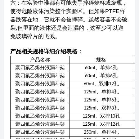
六：在实验中谁都有可能失手摔碎烧杯或烧瓶，
使得危险液体污染整个实验区。但如果PTFE容
器跌落在地，它就不会被摔碎。虽然容器不会破
裂,但里面的液体还是会泄漏的，这至少可以避
免玻璃碎片的飞溅。
产品相关规格详细介绍表格：
产品名称
规格
聚四氟乙烯分液漏斗架
、单排
孔
60ml
4
聚四氟乙烯分液漏斗架
、单排
孔
60ml
6
聚四氟乙烯分液漏斗架
、双排
孔
60ml
12
聚四氟乙烯分液漏斗架
、单排
孔
125ml
4
聚四氟乙烯分液漏斗架
、单排
孔
125ml
6
聚四氟乙烯分液漏斗架
、双排
孔
125ml
8
聚四氟乙烯分液漏斗架
、双排
孔
125ml
10
聚四氟乙烯分液漏斗架
、双排
孔
125ml
12
聚四氟乙烯分液漏斗架
、单排
孔
250ml
4