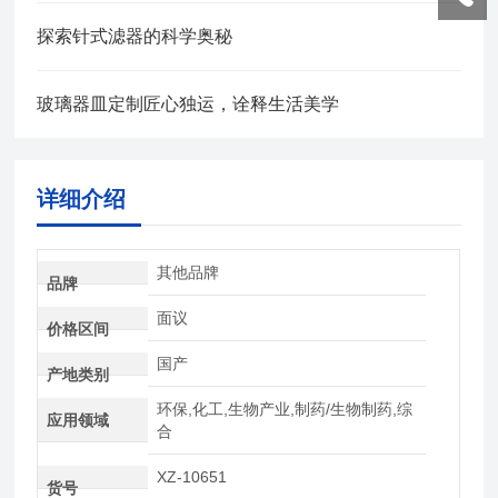
探索针式滤器的科学奥秘
玻璃器皿定制匠心独运，诠释生活美学
详细介绍
其他品牌
品牌
面议
价格区间
国产
产地类别
环保,化工,生物产业,制药/生物制药,综
应用领域
合
XZ-10651
货号