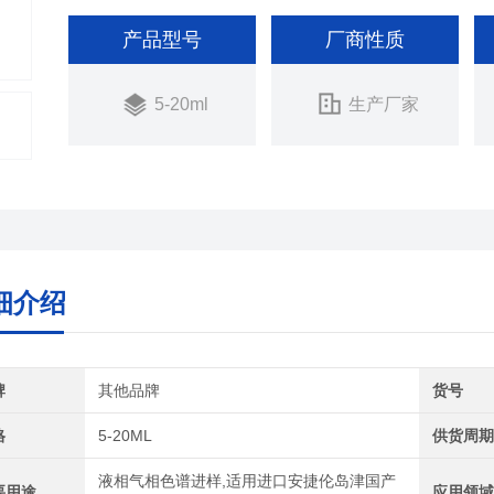
产品型号
厂商性质
5-20ml
生产厂家
细介绍
牌
其他品牌
货号
格
5-20ML
供货周
液相气相色谱进样,适用进口安捷伦岛津国产
要用途
应用领