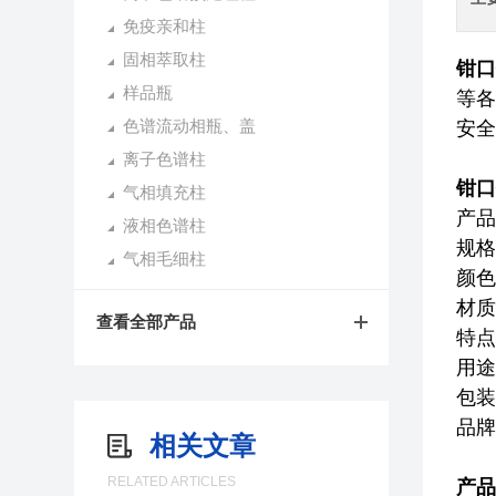
免疫亲和柱
固相萃取柱
钳口
样品瓶
等各
色谱流动相瓶、盖
安全
离子色谱柱
钳口
气相填充柱
产品
液相色谱柱
规格
气相毛细柱
颜色
材质
查看全部产品
特点
用途
包装
品牌
相关文章
RELATED ARTICLES
产品