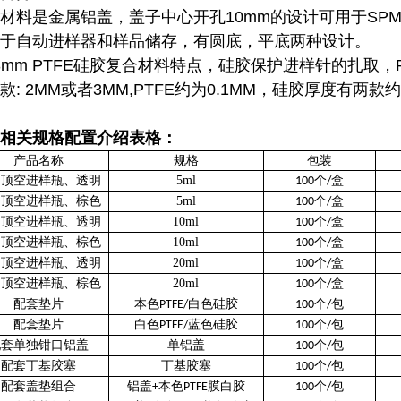
材料是金属铝盖，盖子中心开孔10mm的设计可用于SPME
于自动进样器和样品储存，有圆底，平底两种设计。
*3mm PTFE硅胶复合材料特点，硅胶保护进样针的扎取
款: 2MM或者3MM,PTFE约为0.1MM，硅胶厚度有两款约1
相关规格配置介绍表格：
产品名称
规格
包装
口顶空进样瓶、透明
5ml
个
盒
100
/
口顶空进样瓶、棕色
5ml
个
盒
100
/
口顶空进样瓶、透明
10ml
个
盒
100
/
口顶空进样瓶、棕色
10ml
个
盒
100
/
口顶空进样瓶、透明
20ml
个
盒
100
/
口顶空进样瓶、棕色
20ml
个
盒
100
/
配套垫片
本色
白色硅胶
个
包
PTFE/
100
/
配套垫片
白色
蓝色硅胶
个
包
PTFE/
100
/
配套单独钳口铝盖
单铝盖
个
包
100
/
配套丁基胶塞
丁基胶塞
个
包
100
/
配套盖垫组合
铝盖
本色
膜白胶
个
包
+
PTFE
100
/