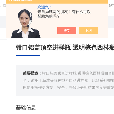
：
首页
/
产品中心
/
色谱实验耗材
/
样品瓶
/ 5-20ml钳口铝盖
欢迎您！
来自局域网的朋友！有什么可以
帮助您的吗？
钳口铝盖顶空进样瓶 透明棕色西林
简要描述：
钳口铝盖顶空进样瓶 透明棕色西林瓶由合
全，适用于岛津等各种型号自动进样器，此款系列需要
瓶使用操作更方便、安全，并保证分析结果的良好重
基础信息