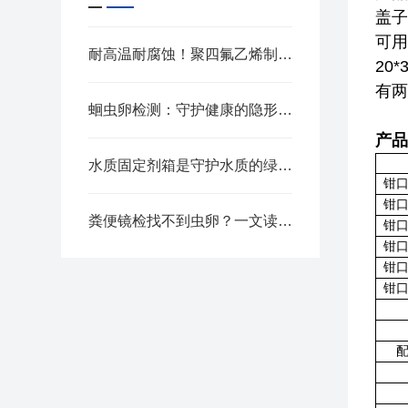
盖子
可用
耐高温耐腐蚀！聚四氟乙烯制品的五大核心优势
20
有两
蛔虫卵检测：守护健康的隐形防线
产品
水质固定剂箱是守护水质的绿色先锋
钳
钳
粪便镜检找不到虫卵？一文读懂蛔虫卵检测分析
钳
钳
钳
钳