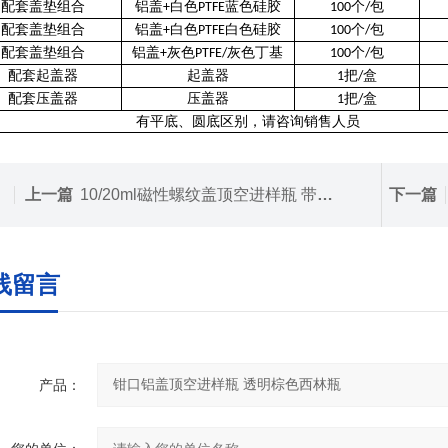
配套盖垫组合
铝盖
白色
蓝色硅胶
个
包
+
PTFE
100
/
配套盖垫组合
铝盖
白色
白色硅胶
个
包
+
PTFE
100
/
配套盖垫组合
铝盖
灰色
灰色丁基
个
包
+
PTFE/
100
/
配套起盖器
起盖器
把
盒
1
/
配套压盖器
压盖器
把
盒
1
/
有平底、圆底区别，请咨询销售人员
上一篇
10/20ml磁性螺纹盖顶空进样瓶 带刻度透明棕色
下一篇
线留言
产品：