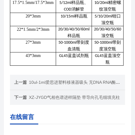
17.5*1.5mm/17.5*3mm
样品瓶、
精密螺
5/12ml
10/20ml
消解管
纹顶空瓶
COD
20*3mm
样品瓶
钳口
10/15ml
5/10/20ml
顶空瓶
22*1.5mm/2*3mm
20/30/40/50/60ml
20/30/40/50/60
样品瓶
顶空瓶
27*3mm
带刻度
带刻
50-1000ml
50-1000ml
血清瓶
度顶空瓶
43*3mm
蓝盖试剂瓶
蓝盖顶空
GL45
GL45
瓶
上一篇
10ul-1ml爱思进塑料移液器吸头 无DNA RNA酶无热源
下一篇
XZ-JYGD气相色谱进样隔垫 带导向孔毛细填充柱
在线留言