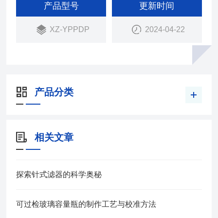
TFE具有耐腐蚀耐酸碱等特点，密封性能好，配套产
产品型号
更新时间
品有样品瓶盖、样品瓶。
XZ-YPPDP
2024-04-22
产品分类
相关文章
探索针式滤器的科学奥秘
可过检玻璃容量瓶的制作工艺与校准方法