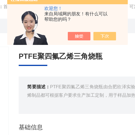
：
首页
/
产品中心
/
PTFE聚四氟乙烯制品
/
聚四氟乙烯耗材
/ 
欢迎您！
来自局域网的朋友！有什么可以
帮助您的吗？
PTFE聚四氟乙烯三角烧瓶
简要描述：
PTFE聚四氟乙烯三角烧瓶由合肥欣泽实
烯制品都可根据客户要求生产加工定制，用于样品加
基础信息