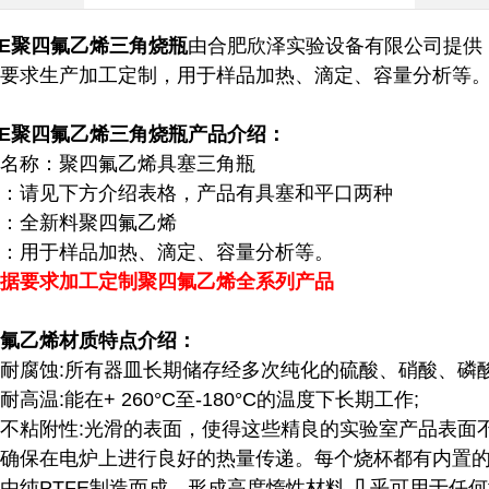
FE聚四氟乙烯三角烧瓶
由合肥欣泽实验设备有限公司提供
要求生产加工定制，用于样品加热、滴定、容量分析等
FE聚四氟乙烯三角烧瓶
产品介绍：
名称：聚四氟乙烯具塞三角瓶
：请见下方介绍表格，产品有具塞和平口两种
：全新料聚四氟乙烯
：
用于样品加热、滴定、容量分析等。
据要求加工定制聚四氟乙烯全系列产品
氟乙烯材质特点介绍：
耐腐蚀:所有器皿长期储存经多次纯化的硫酸、硝酸、磷
耐高温:能在+ 260°C至-180°C的温度下长期工作;
不粘附性:光滑的表面，使得这些精良的实验室产品表面不
确保在电炉上进行良好的热量传递。每个烧杯都有内置
由纯PTFE制造而成，形成高度惰性材料,几乎可用于任