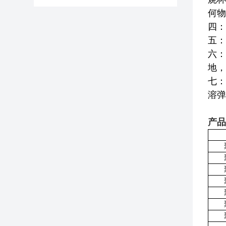
何物
四：
五：
六：
地，
七：
溶弹
产品