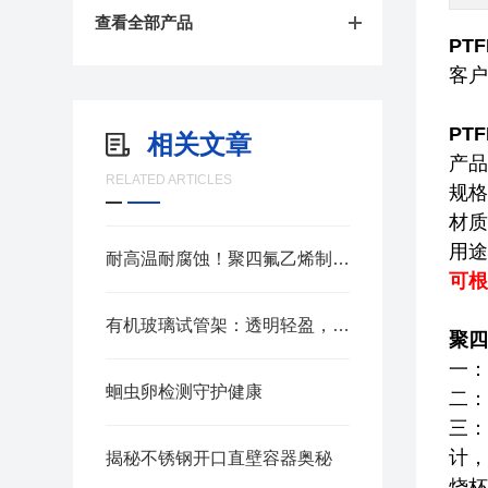
查看全部产品
PT
客户
PT
相关文章
产品
RELATED ARTICLES
规格
材质
用途
耐高温耐腐蚀！聚四氟乙烯制品的五大核心优势
可根
有机玻璃试管架：透明轻盈，开启实验室试管收纳新体验
聚四
一：
蛔虫卵检测守护健康
二：
三：
计，
揭秘不锈钢开口直壁容器奥秘
烧杯