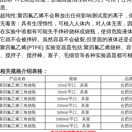
质。
超纯性:聚四氟乙烯不会释放出任何影响测试度的离子，
无毒害：具有生理惰性，可植入人体内，对人体无害，
在实验中谁都有可能失手摔碎烧杯或烧瓶，使得危险液体
它就不会被摔碎。虽然容器不会破裂,但里面的液体还是
聚四氟乙烯(PTFE) 实验室器皿包括:聚四氟乙烯烧杯
、搅拌子、搅拌棒、塞子、毛细管等各种实验器皿都可
相关规格介绍表格：
产品名称
规格
品
聚四氟乙烯三角烧瓶
平口、具塞
合肥
25ml/
聚四氟乙烯三角烧瓶
平口、具塞
合肥
50ml/
聚四氟乙烯三角烧瓶
平口、具塞
合肥
100ml/
聚四氟乙烯三角烧瓶
平口、具塞
合肥
250ml/
聚四氟乙烯三角烧瓶
平口、具塞
合肥
500ml/
聚四氟乙烯三角烧瓶
平口、具塞
合肥
1000ml/
聚四氟乙烯三角烧瓶
平口、具塞
合肥
1500ml/