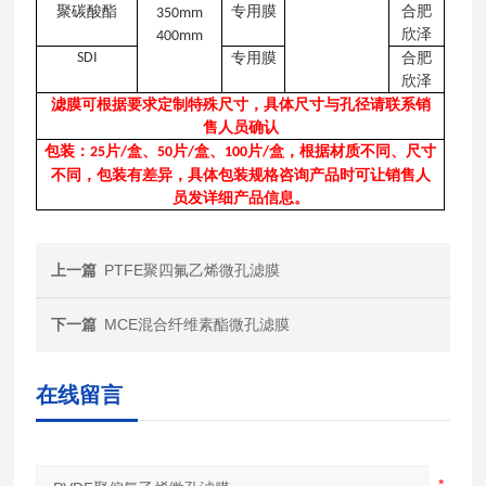
聚碳酸酯
专用膜
合肥
350mm
欣泽
400mm
SDI
专用膜
合肥
欣泽
滤膜可根据要求定制特殊尺寸，具体尺寸与孔径请联系销
售人员确认
包装：
片
盒、
片
盒、
片
盒，根据材质不同、尺寸
25
/
50
/
100
/
不同，包装有差异，具体包装规格咨询产品时可让销售人
员发详细产品信息。
上一篇
PTFE聚四氟乙烯微孔滤膜
下一篇
MCE混合纤维素酯微孔滤膜
在线留言