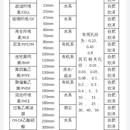
13mm
超滤纤维
水系
合肥
25mm
素
欣泽
/CELL
47mm
玻璃纤维
水系
合肥
/GF
50mm
欣泽
60mm
再生纤维
水系
合肥
常用孔径
70mm
素
欣泽
/RCE
为：
、
0.22
80mm
尼龙
有机系
合肥
/NYLON
0.45
90mm
欣泽
0.8
100mm
改性聚丙
有机系
合肥
其它相关孔
110mm
烯
欣泽
/BHP
径：
、
0.01
120mm
聚四氟乙
亲水
合肥
/
、
、
0.03
0.05
130mm
烯
欣泽
/PTFE
疏水
、
、
0.08
0.1
140mm
聚偏氟乙
有机系
合肥
、
、
150mm
0.2
0.3
烯
欣泽
/PVDF
160mm
、
、
、
0.4
1
5
混合纤维
水系
合肥
170mm
、
、
10
15
素
欣泽
/MCE
180mm
、
、
20
25
过氯乙烯滤
测尘
合肥
190mm
、
、
30
40
50
膜
欣泽
200mm
乙酸硝
水系
合肥
CN-CA
250mm
欣泽
酸
300mm