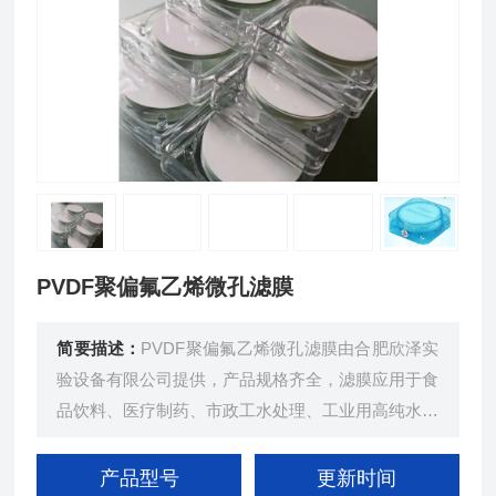
PVDF聚偏氟乙烯微孔滤膜
简要描述：
PVDF聚偏氟乙烯微孔滤膜由合肥欣泽实
验设备有限公司提供，产品规格齐全，滤膜应用于食
品饮料、医疗制药、市政工水处理、工业用高纯水、
锅炉补水、海水淡化、电子行业超纯水、废水处理与
回用、物料浓缩提纯等多种行业。
产品型号
更新时间