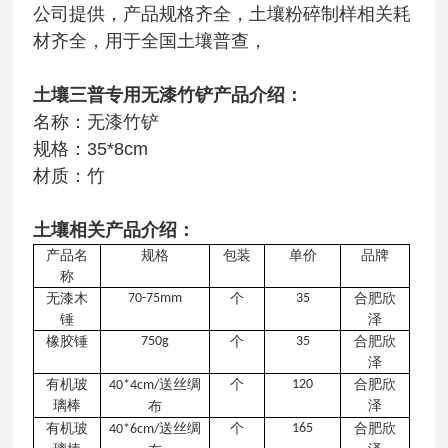
公司提供，产品规格齐全，土壤粉碎制样相关耗
材齐全，用于全国土壤普查，
土壤三普专用无漆竹铲
产品介绍：
名称：无漆竹铲
规格：35*8cm
材质：竹
土壤相关产品介绍：
产品名
规格
包装
单价
品牌
称
无漆木
70-75mm
个
35
合肥欣
锤
泽
橡胶锤
750g
个
35
合肥欣
泽
有机玻
送丝绸
个
120
合肥欣
40*4cm/
璃棒
泽
布
有机玻
送丝绸
个
165
合肥欣
40*6cm/