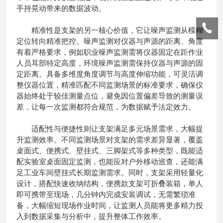
手持晃动带来的数据波动。
精准性是支架的另一核心价值，它让噪声监测从模糊
定位转向精准把控。噪声监测对仪器与声源的距离、角度
有着严格要求，例如职业噪声监测需将仪器固定在距作业
人员耳部特定高度，环境噪声监测需保持仪器与声源的固
定距离。具备多维度角度调节与高度伸缩功能，可灵活调
整仪器位置，精准匹配不同监测场景的标准要求，确保仪
器始终处于较佳测量点位，避免因位置偏差导致的测量误
差，让每一次监测都符合规范，为数据赋予法定效力。
适配性与便捷性则让支架满足多元场景需求，大幅提
升监测效率。不同监测场景对支架的需求差异显著，覆盖
桌面式、便携式、壁挂式、三脚架式等多种类型，既能适
配实验室桌面固定监测，也能应对户外移动巡查，还能满
足工业车间壁挂式长期监测需求。同时，支架采用轻量化
设计，搭配快速收纳结构，便携款支架可折叠装箱，单人
即可携带至现场，几分钟内完成安装调试，无需繁琐准
备，大幅缩短现场作业时间，让监测人员能将更多精力投
入到数据采集与分析中，提升整体工作效率。