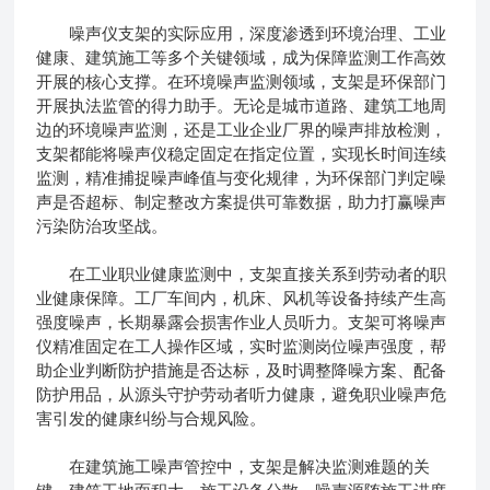
噪声仪支架的实际应用，深度渗透到环境治理、工业
健康、建筑施工等多个关键领域，成为保障监测工作高效
开展的核心支撑。在环境噪声监测领域，支架是环保部门
开展执法监管的得力助手。无论是城市道路、建筑工地周
边的环境噪声监测，还是工业企业厂界的噪声排放检测，
支架都能将噪声仪稳定固定在指定位置，实现长时间连续
监测，精准捕捉噪声峰值与变化规律，为环保部门判定噪
声是否超标、制定整改方案提供可靠数据，助力打赢噪声
污染防治攻坚战。
在工业职业健康监测中，支架直接关系到劳动者的职
业健康保障。工厂车间内，机床、风机等设备持续产生高
强度噪声，长期暴露会损害作业人员听力。支架可将噪声
仪精准固定在工人操作区域，实时监测岗位噪声强度，帮
助企业判断防护措施是否达标，及时调整降噪方案、配备
防护用品，从源头守护劳动者听力健康，避免职业噪声危
害引发的健康纠纷与合规风险。
在建筑施工噪声管控中，支架是解决监测难题的关