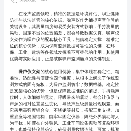
在噪声监测领域，精准的数据是环境评估、职业健康
防护与执法监管的核心依据。噪声仪作为捕捉声音信号的
关键设备，其测量精度却易受安装方式影响，手持测量的
晃动、固定不当的位置偏差，都会导致数据失真。噪声仪
支架作为噪声仪的配套核心工具，凭借稳定支撑、精准定
位的核心优势，成为保障监测数据可靠性的关键，在环
保、工业、建筑等多领域发挥着不可替代的作用，其使用
优势与实际应用，正是破解噪声监测痛点的关键钥匙。
噪声仪支架
的核心使用优势，集中体现在稳定性、精
准性、适配性与便捷性四个维度，从根本上解决了传统监
测方式的固有短板，为噪声监测筑牢了数据根基。稳定性
是支架核心的优势，也是保障数据准确的前提。手持噪声
仪时，人体细微的晃动、呼吸带来的震动，都会让仪器与
声源的相对位置发生变化，导致声压级测量出现误差。而
它采用高强度铝合金、不锈钢等材质，搭配三角支撑、加
重底座等稳固结构，能牢牢固定仪器，隔绝外界震动与人
为干扰，即便在户外强风、工业车间设备振动等复杂环境
中，也能保持仪器稳定，确保测量数据连续、可靠，规避