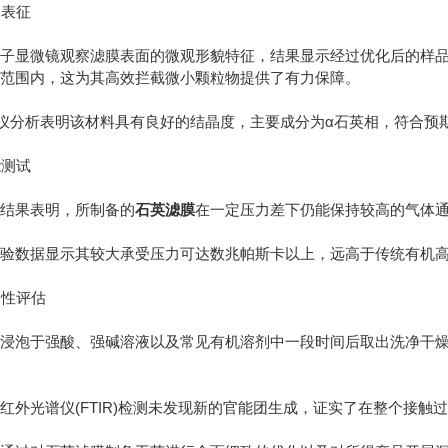
构表征
显微镜观察滤膜表面的微观形貌特征，结果显示经过优化后的样品
标范围内，这为其高效拦截微小颗粒物提供了有力保障。
分析表明该材料具有良好的结晶度，主要成分为α石英相，符合预
能测试
果表明，所制备的
石英滤膜
在一定压力差下仍能保持较高的气体
数据显示其较大承受压力可达数兆帕斯卡以上，远高于传统有机高
定性评估
泡于强酸、强碱溶液以及常见有机溶剂中一段时间后取出洗净干燥
光谱仪(FTIR)检测未发现新的官能团生成，证实了在整个接触