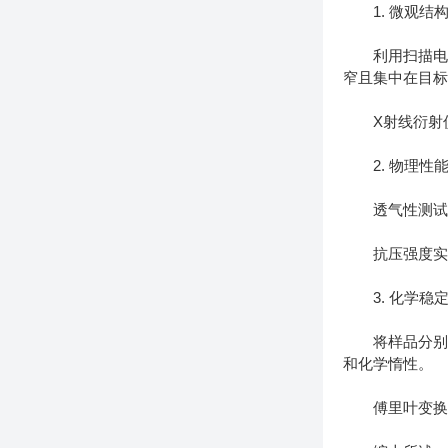
1. 微观结
利用扫描电子
窄且集中在目
X射线衍射仪
2. 物理性
透气性测试结
抗压强度实验
3. 化学稳
将样品分别浸
和化学惰性。
傅里叶变换红外